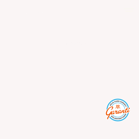
Microcement
Microcement – moderna, 
fogfria ytor för fastigheter
Fogfria, slitstarka ytor i modern betonglook. Perfekt 
för badrum, entréer och ytor med högt slitage i 
fastigheter och lokaler.
Gratis offert